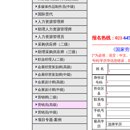
多媒体作品制作员(中级)
国际货代
人力资源管理师
助理人力资源管理师
人力资源管理员
报名热线：
021-
64
采购供应师（二级）
《国家劳
助理采购供应师（三级）
[*为必填，语言：中文
职业经理人(二级)
号码/学历等信息错误，
会展经营策划师(高级)
姓 名
*
会展经营策划师(中级)
身份证
会展设计师(高级)
号码
*
所在区
会展设计师(中级)
县
*
营销师(二级)
联系电
话
营销员(高级)
*
手机号
营销员(中级)
码
项目专题-案例
最高学
历