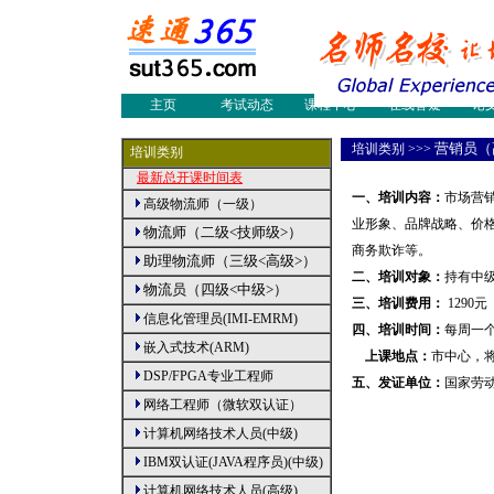
网络工程师
物流师培训
物流
物流论文
物流案例
物流
物流新闻
物流人才
职业
物流员培训
多媒体制作
国际
会展设计师
采购认证培训
国际
主页
考试动态
课程中心
在线答疑
论
营销员（
|
培训
类别
>>>
培训类别
最新总开课时间表
一、培训内容：
市场营
高级物流师（一级）
业形象、品牌战略、价
物流师（二级<技师级>）
商务欺诈等。
助理物流师（三级<高级>）
二、培训对象：
持有中
物流员（四级<中级>）
三、培训费用：
1290
信息化管理员(IMI-EMRM)
四、培训时间：
每周一
嵌入式技术(ARM)
上课地点：
市中心，
DSP/FPGA专业工程师
五、发证单位：
国家劳
网络工程师（微软双认证）
计算机网络技术人员(中级)
IBM双认证(JAVA程序员)(中级)
计算机网络技术人员(高级)