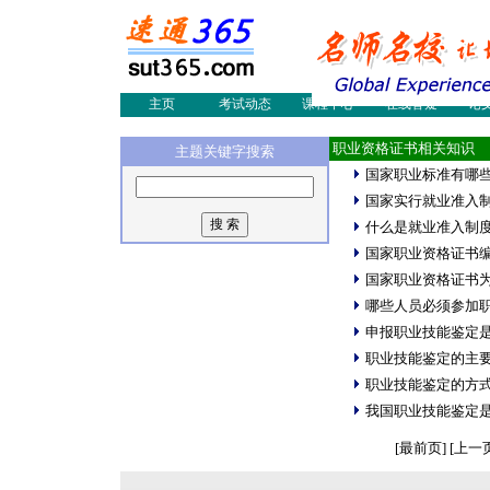
网络工程师
物流师培训
物流
物流论文
物流案例
物流
物流新闻
物流人才
职业
物流员培训
多媒体制作
国际
会展设计师
采购认证培训
国际
主页
考试动态
课程中心
在线答疑
论
职业资格证书相关知识
主题关键字搜索
国家职业标准有哪
国家实行就业准入
什么是就业准入制
国家职业资格证书
国家职业资格证书
哪些人员必须参加
申报职业技能鉴定
职业技能鉴定的主
职业技能鉴定的方
我国职业技能鉴定
[最前页] [上一