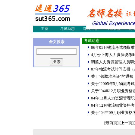
网络工程师
物流师培训
物流
物流论文
物流案例
物流
物流新闻
物流人才
职业
物流员培训
多媒体制作
国际
会展设计师
采购认证培训
国际
主页
考试动态
课程中心
在线答疑
论
考试动态
全文搜索
06年05月物流考试领取
4月份上海人力资源统考
调整人力资源管理人员职
07年物流考试时间安排
(
关于"领取准考证"的通知
关于“2005年5月物流考
关于“04年12月职业资
04年12月人力资源管理
04年12月物流职业资格
关于“04年09月职业资
[最前页] [上一页]
[