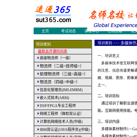
网络工程师
物流师培训
物流
物流论文
物流案例
物流
物流新闻
物流人才
职业
物流员培训
多媒体制作
国际
会展设计师
采购认证培训
国际
主页
考试动态
课程中心
在线答疑
论
|
多媒体作
培训
类别
>>>
培训类别
最新总开课时间表
一、培训意义
高级物流师（一级）
多媒体技术使互联网变
物流师（二级<技师级>）
的注意。信息传递更畅
助理物流师（三级<高级>）
频、视频、图形、图像
物流员（四级<中级>）
之一。
信息化管理员(IMI-EMRM)
二、培训目标
嵌入式技术(ARM)
通过培训了解职业道德
DSP/FPGA专业工程师
能。互联网使用技能。
网络工程师（微软双认证）
计算机网络技术人员(中级)
三、培训内容:
多媒体素材制作1－Gold
IBM双认证(JAVA程序员)(中级)
多媒体素材制作2－offi