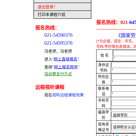
退出登录
！
打印本课程介绍
报名热线：
021-
64
报名热线：
021-54590376
《国家劳
[*为必填，语言：中文
021-54595376
号码/学历等信息错误，
冯老师，冯老师
姓 名
*
进入
网上直接报名
”
“
身份证
查阅“
网上报名程序
”
*
号码
培训费支付方式
所在区
*
县
远程视听课程
联系电
*
话
现在
视听远程课程效果
手机号
码
最高学
历
现有资
格证书