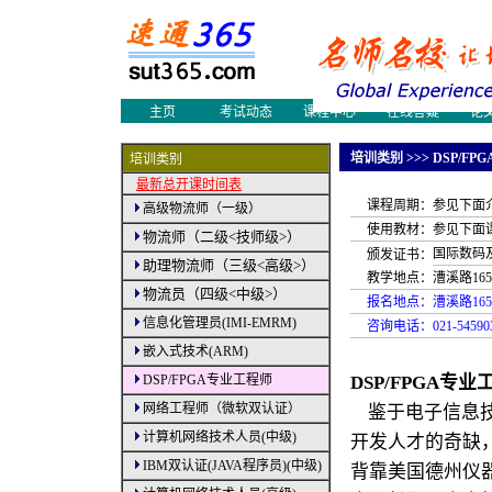
网络工程师
物流师培训
物流
物流论文
物流案例
物流
物流新闻
物流人才
职业
物流员培训
多媒体制作
国际
会展设计师
采购认证培训
国际
主页
考试动态
课程中心
在线答疑
论
|
培训类别 >>>
DSP/F
培训类别
最新总开课时间表
课程周期：
参见下面
高级物流师（一级）
使用教材：
参见下面
物流师（二级<技师级>）
国际数码
颁发证书：
助理物流师（三级<高级>）
教学地点：
漕溪路1
物流员（四级<中级>）
报名地点：
漕溪路16
信息化管理员(IMI-EMRM)
咨询电话：
021-5459
嵌入式技术(ARM)
DSP/FPGA专业工程师
DSP/FPGA专
网络工程师（微软双认证）
鉴于电子信息
计算机网络技术人员(中级)
开发人才的奇缺
IBM双认证(JAVA程序员)(中级)
背靠美国德州仪器公司