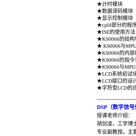
★计时模块
★数据译码模块
★显示控制模块
★cpld部分的程
★ISE的使用方
★KS0066的结
★ KS0066与
★KS0066的内
★KS0066的指
★KS0066与M
★LCD系统初试
★LCD接口的设
★字符型LCD的
---------------------
DSP（数字信
授课老师介绍：
胡剑凌，工学博
专业副教授。主