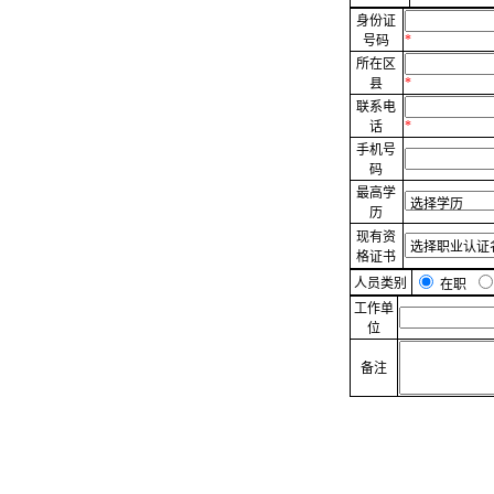
身份证
*
号码
所在区
*
县
联系电
*
话
手机号
码
最高学
历
现有资
格证书
人员类别
在职
工作单
位
备注