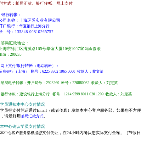
付方式：邮局汇款、银行转帐、网上支付
、银行转帐
：
公司名称：
上海环盟实业有限公司
开户
银行：
华夏银行上海分行
帐 号：
135848-00810265757
邮局汇款地址：
、
上海市徐汇区漕溪路165号华谊大厦10楼1007室
冯金霞 收
邮编：200235
银行转帐
网上支付/
（电话转帐）：
招商银行（上海） 帐号：
6225 8802 1965 0000
收款人：黎文清
邮局电子转帐：开户局号：
2923260
帐号：
220880032
收款人：刘定英
银行转帐：建设银行上海分行 帐号：
1214 9599 8011 020 1209
收款人：刘定英
学员通知本中心支付情况
学员把支付凭证通过
Email
（或者传真）发给本中心客户服务部。如果您不方便
），请最好用
。
邮局汇款方式
本中心确认
学员支付情况
本
您支付凭证，在24小时内确认您实际支付金额。（节假
中心客户服务部根据