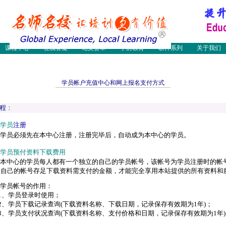
工程师
物流师培训
物流函授
助理物流师培训
论文
物流案例
物流论坛
高级物流师培训
新闻
物流人才
职业经理人
物流网
员培训
多媒体制作
国际货代培训
人力资源管理师
设计师
采购认证培训
国际货代培训
计算机网络技术
课程中心
在线答疑
论文荟萃
学历教育
软件系列
关于我们
学员帐户充值中心和网上报名支付方式
程
：
学员
注册
学员必须先在本中心注册，注册完毕后，自动成为本中心的学员。
学员预付资料下载费用
本中心的学员每人都有一个独立的自己的学员帐号，该帐号为学员注册时的帐
给自己的帐号存足下载资料需支付的金额，才能完全享用本站提供的所有资料和
学员帐号的作用：
、学员登录时使用；
、学员下载记录查询(下载资料名称、下载日期，记录保存有效期为1年)；
、学员支付状况查询(下载资料名称、支付价格和日期，记录保存有效期为1年)