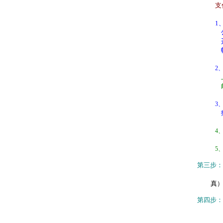
支
1
2
3、
4、
5、
第三步：
真
第四步：