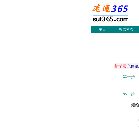
网络
物流
物流
物流
会展
主页
考试动态
|
新学员
充值流
第一步：
第二步：
须
1
2
3