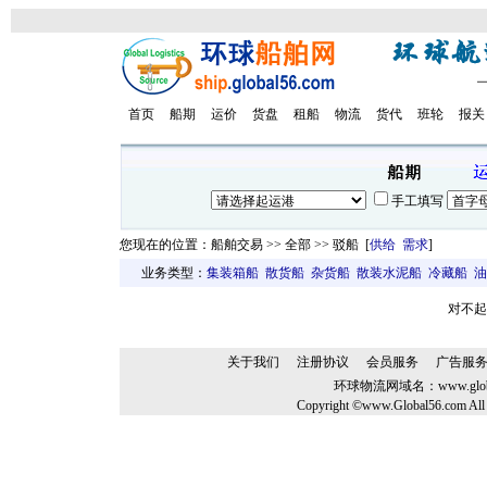
首页
船期
运价
货盘
租船
物流
货代
班轮
报关
手工填写
您现在的位置：船舶交易 >> 全部 >> 驳船 [
供给
需求
]
业务类型：
集装箱船
散货船
杂货船
散装水泥船
冷藏船
油
对不起
关于我们
注册协议
会员服务
广告服
环球物流网域名：
www.glo
Copyright ©www.Global56.com All 