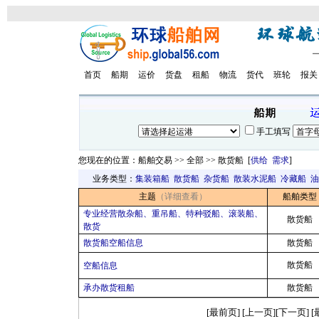
首页
船期
运价
货盘
租船
物流
货代
班轮
报关
手工填写
您现在的位置：船舶交易 >> 全部 >> 散货船 [
供给
需求
]
业务类型：
集装箱船
散货船
杂货船
散装水泥船
冷藏船
油
主题
（详细查看）
船舶类型
专业经营散杂船、重吊船、特种驳船、滚装船、
散货船
散货
散货船空船信息
散货船
散货船
空船信息
承办散货租船
散货船
[最前页] [上一页]
[下一页] 