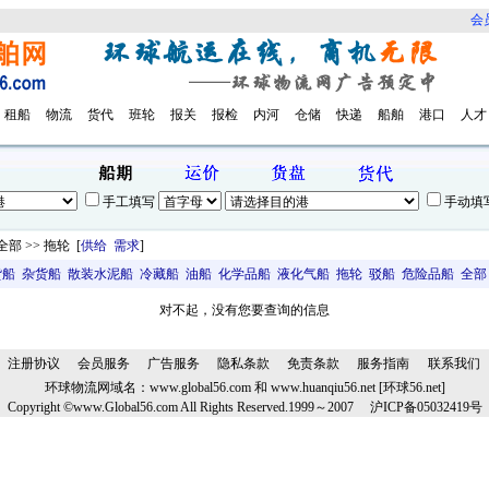
会
租船
物流
货代
班轮
报关
报检
内河
仓储
快递
船舶
港口
人才
手工填写
手动填
部 >> 拖轮 [
供给
需求
]
货船
杂货船
散装水泥船
冷藏船
油船
化学品船
液化气船
拖轮
驳船
危险品船
全部
对不起，没有您要查询的信息
注册协议
会员服务
广告服务
隐私条款
免责条款
服务指南
联系我们
环球物流网域名：
www.global56.com
和
www.huanqiu56.net
[
环球
56.net]
Copyright ©www.Global56.com All Rights Reserved.1999
～
2007
沪
ICP
备
05032419
号