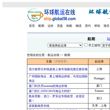
首页
船期
运价
货盘
租船
物流
货代
班轮
报关
手工填写
您现在的位置：航运在线 >> 船期
主题
（详细查看）
起运港
上海
强力推荐日本线基港上海市场最优惠庄家价格
广州国际海运，黄上埔海运拼箱，马尼拉国际
Huangpu
海运
厦门
厦门到关丹kuantan的海运价格
Xiamen
厦门到仁川INCHON海运大特价!
散杂货船：龙口－罗安达专线收货，欢迎定
龙口
载！
天津，上海
滚装船南美专线