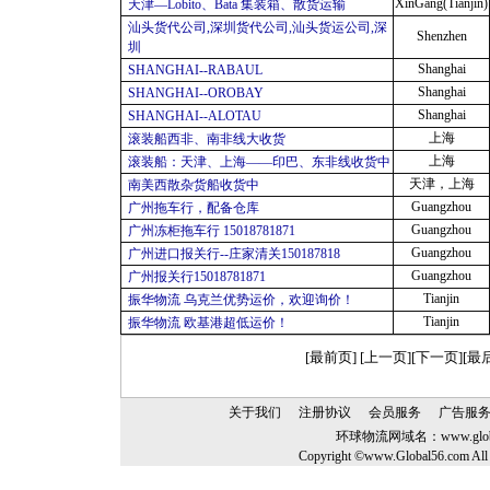
XinGang(Tianjin)
天津—Lobito、Bata 集装箱、散货运输
汕头货代公司,深圳货代公司,汕头货运公司,深
Shenzhen
圳
Shanghai
SHANGHAI--RABAUL
Shanghai
SHANGHAI--OROBAY
Shanghai
SHANGHAI--ALOTAU
上海
滚装船西非、南非线大收货
上海
滚装船：天津、上海——印巴、东非线收货中
天津，上海
南美西散杂货船收货中
Guangzhou
广州拖车行，配备仓库
Guangzhou
广州冻柜拖车行 15018781871
Guangzhou
广州进口报关行--庄家清关150187818
Guangzhou
广州报关行15018781871
Tianjin
振华物流 乌克兰优势运价，欢迎询价！
Tianjin
振华物流 欧基港超低运价！
[最前页] [上一页]
[
下一页
]
[
最
关于我们
注册协议
会员服务
广告服
环球物流网域名：
www.glo
Copyright ©www.Global56.com All 