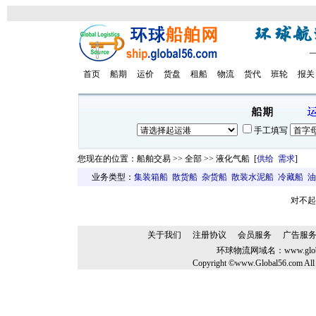
首页
船期
运价
货盘
租船
物流
货代
班轮
报关
手工填写
您现在的位置：船舶交易 >> 全部 >> 液化气船 [
供给
需求
]
业务类型：
集装箱船
散货船
杂货船
散装水泥船
冷藏船
油
对不起
关于我们
注册协议
会员服务
广告服
环球物流网域名：
www.glo
Copyright ©www.Global56.com All 