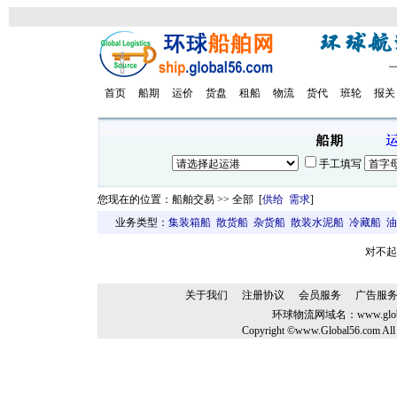
首页
船期
运价
货盘
租船
物流
货代
班轮
报关
手工填写
您现在的位置：船舶交易 >> 全部 [
供给
需求
]
业务类型：
集装箱船
散货船
杂货船
散装水泥船
冷藏船
油
对不起
关于我们
注册协议
会员服务
广告服
环球物流网域名：
www.glo
Copyright ©www.Global56.com All 