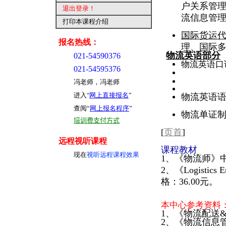
户关系管
退出登录
！
流信息管
打印本课程介绍
国际货运
报名热线：
理、国际
物流英语部分
021-54590376
物流英语口
021-54595376
冯老师，冯老师
进入
网上直接报名
”
“
物流英语
查阅“
网上报名程序
”
物流单证
培训费支付方式
[
页首
]
远程视听课程
课程教材
现在
视听远程课程效果
1、《物流师》中
2、《Logistics
格：36.00元。
本中心参考资料
1、《物流配送
2、《物流信息