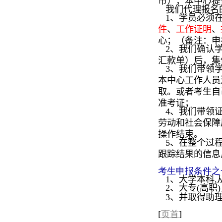
市），本中心提
我们代理报名
1、学员必须在
件
、
工作证明
、
心；（备注：申
2、我们确认学
汇款单）后，集
3、我们带领学
本中心工作人员
取。或者考生自
准考证；
4、我们带领证
劳动和社会保障
操作结束。
5、在整个过程
跟踪结果的信息
考生申报条件之
1、大学本科,
2、大专(高职
3、并取得助理
[
页首
]