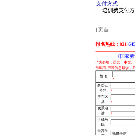
支付方式
培训费支付方
[
页首
]
报名热线：
021-
64
《国家劳
[*为必填，语言：中文
号码/学历等信息错误，
姓 名
*
身份证
号码
*
所在区
县
*
联系电
话
*
手机号
码
最高学