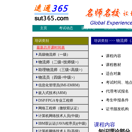
网络工程师
物流师培训
物流
物流论文
物流案例
物流
物流新闻
物流人才
职业
物流员培训
多媒体制作
国际
会展设计师
采购认证培训
国际
主页
考试动态
课程中心
在线答疑
论
|
物流师（
培训类别
培训类别
>>>
最新总开课时间表
高级物流师（一级）
课程内容
物流师（二级<技师级>）
课程教材
助理物流师（三级<高级>）
适合对象
物流员（四级<中级>）
考试时间、地
信息化管理员(IMI-EMRM)
代理考试报名
嵌入式技术(ARM)
考生申报条件
DSP/FPGA专业工程师
网络工程师（微软双认证）
证书颁发机构
计算机网络技术人员(中级)
IBM双认证(JAVA程序员)(中级)
课程内容
知识理论
部分
计算机网络技术人员(高级)