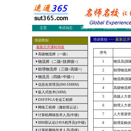
网络工程师
物流师培训
物流
物流论文
物流案例
物流
物流新闻
物流人才
职业
物流员培训
多媒体制作
国际
会展设计师
采购认证培训
国际
主页
考试动态
课程中心
在线答疑
论
|
最新总开
培训
类别
>>>
培训类别
最新总开课时间表
序号
高级物流师（一级）
物流师（二级<技师级>）
1
物流员(国
助理物流师（三级<高级>）
2
助理物流师
物流员（四级<中级>）
3
物流师(国
信息化管理员(IMI-EMRM)
4
高级物流师
嵌入式技术(ARM)
5
高级人力资
DSP/FPGA专业工程师
6
助理人力资
网络工程师（微软双认证）
7
人力资源管
计算机网络技术人员(中级)
IBM双认证(JAVA程序员)(中级)
8
助理采购供
计算机网络技术人员(高级)