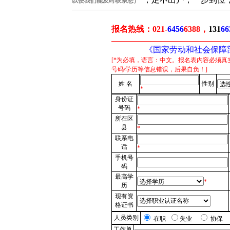
以便我们能及时联系您）
报名热线：
021-
6456
6388，
131
66
《国家劳动和社会保障
[*为必填，语言：中文。报名表内容必须真
号码/学历等信息错误，后果自负！]
姓 名
性别
*
身份证
号码
*
所在区
县
*
联系电
话
*
手机号
码
最高学
*
历
现有资
格证书
人员类别
在职
失业
协保
工作单