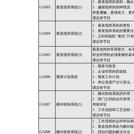
2．垂直指挥的原则：服从
GA003
垂直指挥系统(1)
3．越级指挥的四种情况：
挥更通畅，更强有力，更
课后有节目
1．垂直指挥系统的类型：
2．垂直指挥系统的重要法
GA004
垂直指挥系统(2)
3．正职和副职.“船长”
课后有节目
垂直指挥的常用形式：命
GA005
垂直指挥系统(3)
职业经理的必须掌握的基
课后有节目
1．预算与投资
2．企业经营的四道线
GA006
预算计划系统
3．预算工作计划
4．单位资源产出计算法
课后有节目
1．横向联络系统的作用：
2．部门之间的运作原理
GA007
横向联络系统(1)
考核评定
3．工作流程和工艺流程
课后有节目
1．工作流程的运作和实例
2．垂直指挥系统与横向
GA008
横向联络系统(2)
3．回扣问题的解决办法