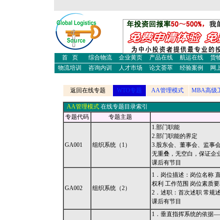
物流培训
物流师培训
财经新
物流论文
物流案例
企业黄
保温箱
环球论坛
医药保
美女
房产论坛
教育培
旅游论坛
生活时尚
情感天
首 页
综合物流
企业黄页
产品在线
航运在线
货
物流培训
咨询内训
人才市场
论文荟萃
经验案例
网
返回在线专题
WTO专题
AA管理模式
MBA高级
AA管理模式
在线专题目录索引
专题代码
专题主题
1.部门职能
2.部门职能的界定
GA001
组织系统（1）
3.股东会、董事会、监事
无重叠，无空白，保证企
课后有节目
1．岗位描述：岗位名称 直
权利 工作范围 岗位素质要
GA002
组织系统（2）
2．述职：首次述职 常规
课后有节目
1．垂直指挥系统的依据—