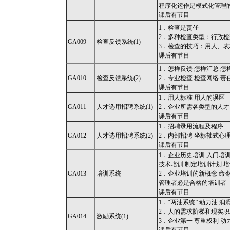
程序化运作是模式化管理
课后有节目
1．检查是责任
2．多种检查类型：行政
GA009
检查反馈系统(1)
3．检查的技巧：用人、
课后有节目
1．怎样反馈 怎样汇总 怎
GA010
检查反馈系统(2)
2．专业检查 检查网络 责任
课后有节目
1．用人标准 用人的误区
GA011
人才选用招聘系统(1)
2．企业所需各类型的人才
课后有节目
1．招聘录用流程及程序
GA012
人才选用招聘系统(2)
2．内部招聘 坐标轴式心理
课后有节目
1．企业历史培训 入门培训
技术培训 制定培训计划 
GA013
培训系统
2．企业培训的新概念 命
管理者必是合格的培训者
课后有节目
1．“两油系统” 动力油 润
2．人的需求阶梯和现实
GA014
激励系统(1)
3．企业第一 尊重权利 动