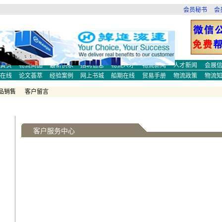
会员秘书
会
培训
物流师培训
物流函授
船期在线
案例
物流论坛
会展
新闻
物流人才
现代物流培训
职业资格认证
咨询
物流内训
国际货代
求职招聘
咨询
物流内训
国际货代
求职招聘
黄页
物流商品
最新供求
招聘信息
物流人才
物流新闻
人才新闻
会展
在线
论文荟萃
经验案例
网上书城
船期在线
贸易手册
物流政策
物流
品销售
客户留言
客户服务
中心