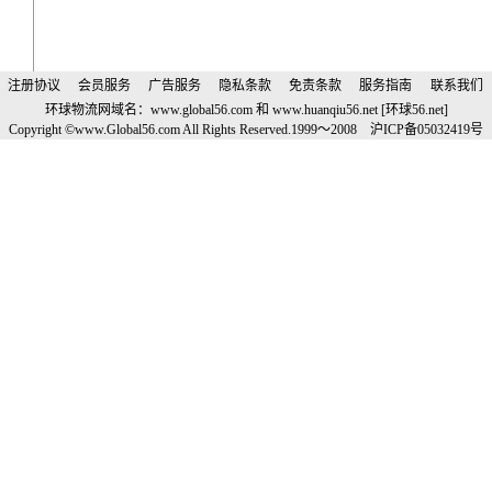
注册协议
会员服务
广告服务
隐私条款
免责条款
服务指南
联系我们
环球物流网域名：
www.global56.com
和
www.huanqiu56.net
[
环球
56.net]
Copyright ©www.Global56.com All Rights Reserved.1999
～
2008
沪
ICP
备
05032419
号