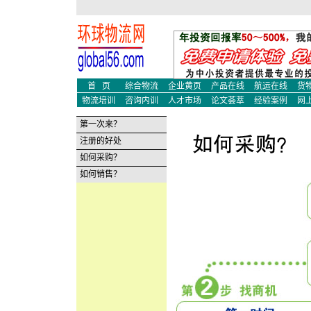
物流培训
物流师培训
财经新
物流论文
物流案例
企业黄
保温箱
环球论坛
医药保
美女
房产论坛
教育培
旅游论坛
生活时尚
情感天
首 页
综合物流
企业黄页
产品在线
航运在线
货
物流培训
咨询内训
人才市场
论文荟萃
经验案例
网
第一次来？
注册的好处
如何采购？
如何销售？