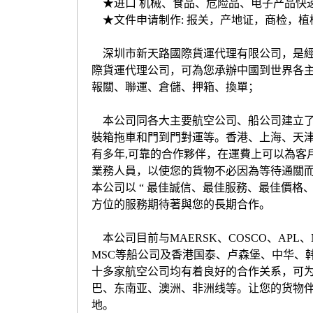
★进口 机械、食品、危险品、电子产品快
★文件申请制作: 报关，产地证，商检，植
深圳市新天路國際貨運代理有限公司，是經
際貨運代理公司，可為您承辦中國到世界各
報關、聯運、倉儲、押箱、換單；
本公司同各大主要航空公司、船公司建立了
裝箱拖車和門到門對運等。香港、上海、天
有多年,可靠的合作夥伴，在運費上可以為客
業務人員，以使您的貨物不必因為等待通關
本公司以 “ 最佳誠信、最佳服務、最佳價格
方位的服務期待著與您的長期合作。
本公司目前与MAERSK、COSCO、APL、NYK
MSC等船公司及香港国泰、卢森堡、中华、韩
十多家航空公司均有着良好的合作关系，可
巴、东南亚、澳洲、非洲线等。让您的货物
地。