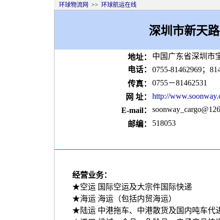
环球物流网
>>
环球航运在线
深圳市新天路
中国广东省深圳市宝
地址：
电话：
0755-81462969；81
0755－81462531
传真：
http://www.soonway.
网 址：
soonway_cargo@126
E-mail：
518053
邮编：
经营业务：
★空运 国际空运及大宗件国际快递
★海运 海运（包括内贸海运）
★陆运 中港拖车、中港散货及国内吨车代