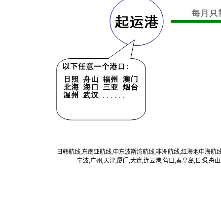
日韩航线,东南亚航线,中东波斯湾航线,非洲航线,红海地中海航线,
宁波,广州,天津,厦门,大连,连云港,营口,秦皇岛,日照,舟山