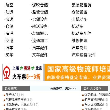
·
航空
·
保税仓储
·
集装箱租赁
·
陆运
·
监管仓储
·
仓储设备
·
快递
·
仓储设备
·
非机动车
·
仓储
·
输送设备
·
机动车
·
海港
·
装卸搬运
·
机动车配件
·
空港
·
流通加工
·
维修护理
·
汽车
·
汽车配件
·
汽车制造
·
叉车
·
叉车配件
·
汽车设备/配件
我要推荐
更多>>>
最新需求
最新供给推荐
生产木门
(8-9)
优势航线、物流综
气控活塞角座阀
(8-9)
航空货物运输
(8-9)
水果罐头、果蔬原浆
(8-9)
海运优势航线
(8-9)
电子按摩器
(8-9)
优势航线
(8-9)