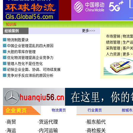
知识库
更多>>>
经验案例
市场营销
|
物流
物流制胜要诀
绩效管理
|
生产
中国企业管理混乱的四大原因
采购管理
|
客户
大胆的零库存管理
人力资源
|
更多 >
优化物流管理提高企业竞争力
管理人性化不是任性化
初探企业全面、协调、可持续发展
竞争对手反应滞后的原因分析
物流黄页
行业黄页
按城市
·
商贸
·
货运代理
·
船东船代
·
海运
·
内河运输
·
商检报关