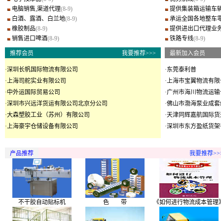
电脑销售,渠道代理
(8-9)
提供集装箱运输车
白酒、露酒、白兰地
(8-9)
承运全国各地整车
橡胶制品
(8-9)
提供进出口代理业
销售进口啤酒
(8-9)
铁路专线
(8-9)
推荐会员
我要推荐>>>
最新加入会员
·
深圳长帆国际物流有限公司
·
东莞泰利普
·
上海司舵实业有限公司
·
上海市宝翼物流有限
·
中外运国际贸易公司
·
广州市海川物流运输
·
深圳市兴远洋货运有限公司北京分公司
·
佛山市渤海泵业成套
·
大森塑胶工业（苏州）有限公司
·
天津同辉嘉航国际货
·
上海豪宇仓储设备有限公司
·
深圳市东方盈纸货架
产品推荐
我要推荐>>
不干胶自动贴标机
色 带
《如何进行物流成本管理