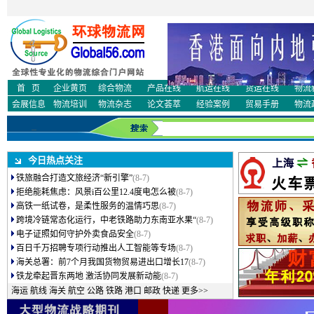
物流培训
物流师培训
物流论文
物流案例
保温箱
阔度财富
身份证号码大全
高级物流师
招标师
经济师
首 页
企业黄页
综合物流
产品在线
航运在线
货运在线
物流
会展信息
物流培训
物流杂志
论文荟萃
经验案例
贸易手册
物流
今日热点关注
铁旅融合打造文旅经济“新引擎”
(8-7)
拒绝能耗焦虑：风景i百公里12.4度电怎么被
(8-7)
高铁一纸试卷，是柔性服务的温情巧思
(8-7)
跨境冷链常态化运行，中老铁路助力东南亚水果“
(8-7)
电子证照如何守护外卖食品安全
(8-7)
百日千万招聘专项行动推出人工智能等专场
(8-7)
海关总署：前7个月我国货物贸易进出口增长17
(8-7)
铁龙牵起晋东两地 激活协同发展新动能
(8-7)
海运
航线
海关
航空
公路
铁路
港口
邮政
快递
更多>>