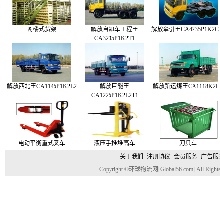
阁楼式货架
解放自卸车工程王
解放牵引王CA4235P1K2C
CA3235P1K2T1
解放西北王CA1145P1K2L2
解放巨能王
解放新运煤王CA1118K2L
CA1225P1K2L2T1
电动平衡重式叉车
液压手推堆高车
刀具车
关于我们
注册协议
会员服务
广告服
Copyright ©环球物流网[Global56.com] All Rights