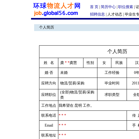
首 页
|
简历中心
|
职位搜索
|
招聘信息
|
人才动态
|
毕业生
个人简历
|
个人简历
姓 名
龚
* *
龚慧
性别
女
民族
汉
婚 否
未婚
工作经验
0
应聘方向
物流/贸易/采购
毕业时间
2011
(全部)物流/贸易/采购
应聘职位
求职类型
全
类
工作地点
我希望在 昆明 工作。
联系电话
* * *
传 
Email
* * *
手 
联系地址
* * *