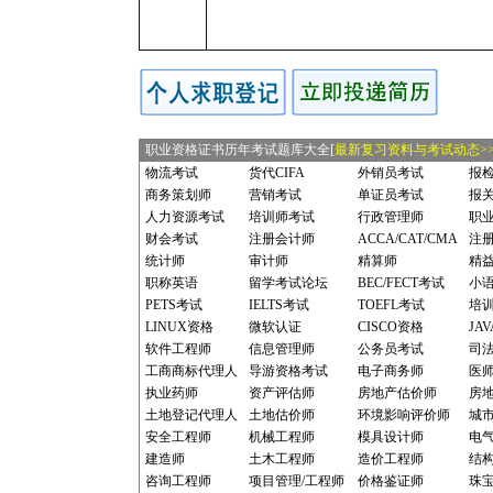
职业资格证书历年考试题库大全[
最新复习资料与考试动态>>
物流考试
货代CIFA
外销员考试
报
商务策划师
营销考试
单证员考试
报
人力资源考试
培训师考试
行政管理师
职
财会考试
注册会计师
ACCA/CAT/CMA
注
统计师
审计师
精算师
精
职称英语
留学考试论坛
BEC/FECT考试
小
PETS考试
IELTS考试
TOEFL考试
培
LINUX资格
微软认证
CISCO资格
JA
软件工程师
信息管理师
公务员考试
司
工商商标代理人
导游资格考试
电子商务师
医
执业药师
资产评估师
房地产估价师
房
土地登记代理人
土地估价师
环境影响评价师
城
安全工程师
机械工程师
模具设计师
电
建造师
土木工程师
造价工程师
结
咨询工程师
项目管理/工程师
价格鉴证师
珠