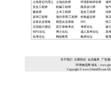
土地登记代理人
土地估价师
环境影响评价师
城
安全工程师
机械工程师
模具设计师
电
建造师
土木工程师
造价工程师
结
咨询工程师
项目管理/工程师
价格鉴证师
珠
证券从业资格
期货从业资格
ISO
钳
汉语能力测试
其它资格考试
考研论坛
硕
MPA论坛
博士论坛
成人高考论坛
高
自考论坛
网络教育
教师论坛
教
关于我们
注册协议
会员服务
广告服
环球物流网
域名：
www.glo
Copyright © www.Global56.com All 