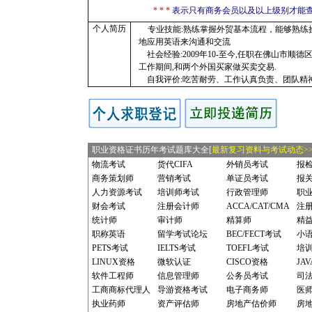
* * *
表示只有商务会员以及以上级别才能
个人简历
专业技能:熟练掌握外贸基本流程，能够熟练操作
地应用英语来沟通和交流
社会经验:2009年10-至今,任职在佛山市顺德
工作期间,和两个外国买家做买卖交易.
自我评价:吃苦耐劳、工作认真负责、团队精神。
职业资格证书历年考试题库大全[
最新复习资料与考试动态>>
物流考试
货代CIFA
外销员考试
报
商务策划师
营销考试
单证员考试
报
人力资源考试
培训师考试
行政管理师
职
财会考试
注册会计师
ACCA/CAT/CMA
注
统计师
审计师
精算师
精
职称英语
留学考试论坛
BEC/FECT考试
小
PETS考试
IELTS考试
TOEFL考试
培
LINUX资格
微软认证
CISCO资格
JA
软件工程师
信息管理师
公务员考试
司
工商商标代理人
导游资格考试
电子商务师
医
执业药师
资产评估师
房地产估价师
房