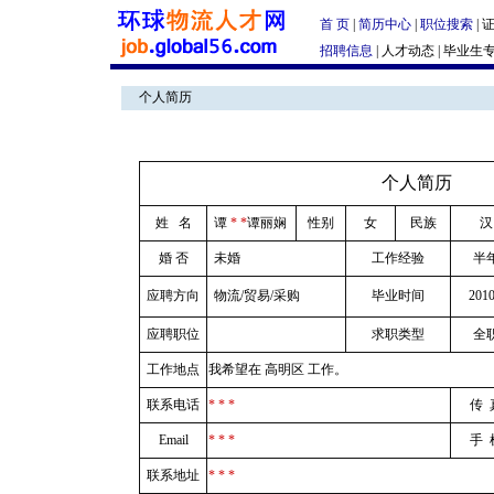
首 页
|
简历中心
|
职位搜索
|
招聘信息
|
人才动态
|
毕业生
个人简历
|
个人简历
姓 名
谭
* *
谭丽娴
性别
女
民族
汉
婚 否
未婚
工作经验
半
应聘方向
物流/贸易/采购
毕业时间
2010
应聘职位
求职类型
全
工作地点
我希望在 高明区 工作。
联系电话
* * *
传 
Email
* * *
手 
联系地址
* * *