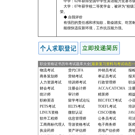
中学：02年获得全国中学生英语能力竞赛市
大学：07年获学校二等奖学金，被评为“校级三
荣。
◆ 自我评价
有强烈的责任感和求知欲，勤奋踏实、吃苦耐
能很快适应新环境，工作抗压能力强。
职业资格证书历年考试题库大全[
最新复习资料与考试动态>>
物流考试
货代CIFA
外销员考试
报
商务策划师
营销考试
单证员考试
报
人力资源考试
培训师考试
行政管理师
职
财会考试
注册会计师
ACCA/CAT/CMA
注
统计师
审计师
精算师
精
职称英语
留学考试论坛
BEC/FECT考试
小
PETS考试
IELTS考试
TOEFL考试
培
LINUX资格
微软认证
CISCO资格
JA
软件工程师
信息管理师
公务员考试
司
工商商标代理人
导游资格考试
电子商务师
医
执业药师
资产评估师
房地产估价师
房