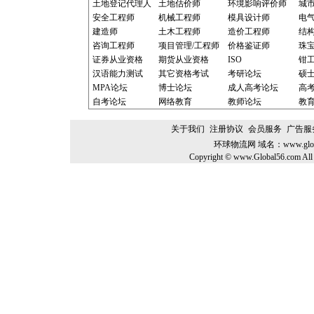
土地登记代理人
土地估价师
环境影响评价师
城
安全工程师
机械工程师
模具设计师
电
建造师
土木工程师
造价工程师
结
咨询工程师
项目管理/工程师
价格鉴证师
珠
证券从业资格
期货从业资格
ISO
钳
汉语能力测试
其它资格考试
考研论坛
硕
MPA论坛
博士论坛
成人高考论坛
高
自考论坛
网络教育
教师论坛
教
关于我们
注册协议
会员服务
广告服
环球物流网
域名：
www.glo
Copyright © www.Global56.com All 