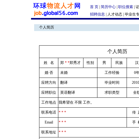
首 页
|
简历中心
|
职位搜索
|
招聘信息
|
人才动态
|
毕业生
个人简历
|
个人简历
姓 名
郑
* *
郑秀才
性别
男
民族
汉
婚 否
未婚
工作经验
0
应聘方向
翻译
毕业时间
2010
应聘职位
英语翻译
求职类型
全
工作地点
我希望在 不限 工作。
联系电话
* * *
传 
Email
* * *
手 
联系地址
* * *